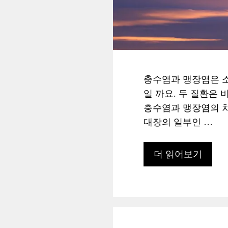
충수염과 맹장염은 소
일 까요. 두 질환은
충수염과 맹장염의 차
대장의 일부인 …
더 읽어보기