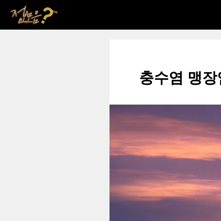
컨
텐
츠
로
건
충수염 맹장
너
뛰
기